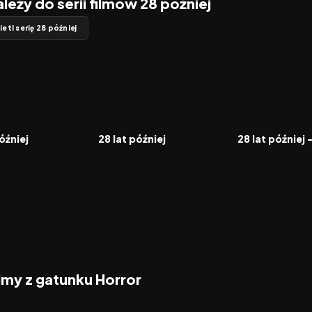
ależy do serii filmów 28 później
etl serię 28 później
7.2
2025
6.6
2026
FILM
FILM
óźniej
28 lat później
ilmy z gatunku Horror
2026
2026