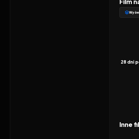
Film n
Wyświ
2002
FILM
28 dni p
Inne f
2026