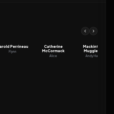
arold Perrineau
Catherine
Mackintosh
McCormack
Muggleton
Flynn
Alice
Andy Harris