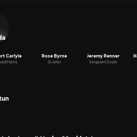
zacz wideo:
28 tygodni później
da
rt Carlyle
Rose Byrne
Jeremy Renner
H
ald Harris
Scarlet
Sergeant Doyle
tun