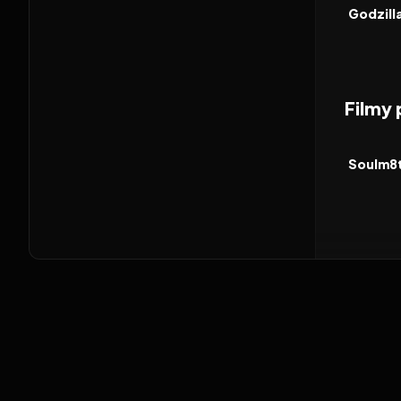
FILM
Godzill
Filmy
2026
FILM
Soulm8