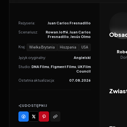
Odtwar
Reżyseria:
Juan Carlos Fresnadillo
Scenariusz:
Rowan Joffé
,
Juan Carlos
Obsa
Fresnadillo
,
Jesús Olmo
Kraj:
Wielka Brytania
Hiszpania
USA
Robe
Don
Język oryginalny:
Angielski
Studio:
DNA Films
,
Figment Films
,
UK Film
Council
Ostatnia aktualizacja:
07.08.2026
Zwias
UDOSTĘPNIJ