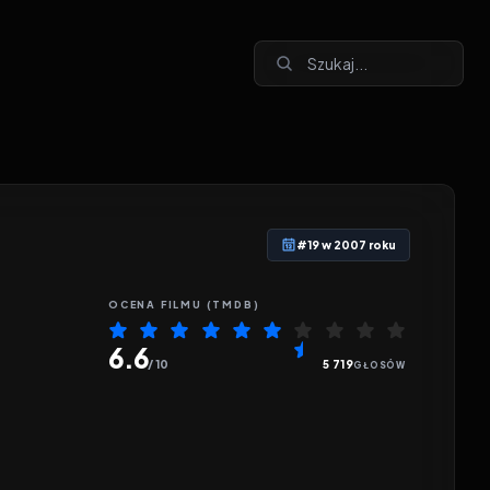
#19 w 2007 roku
OCENA
FILMU
(TMDB)
6.6
/ 10
5 719
GŁOSÓW