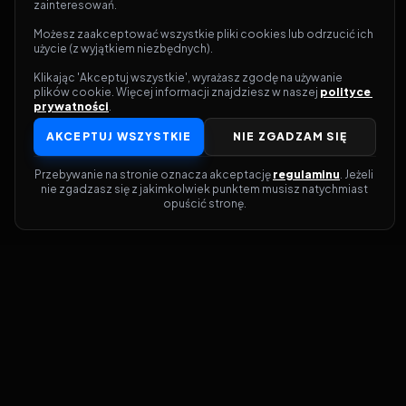
zainteresowań.
Możesz zaakceptować wszystkie pliki cookies lub odrzucić ich 
użycie (z wyjątkiem niezbędnych).
Klikając 'Akceptuj wszystkie', wyrażasz zgodę na używanie 
plików cookie. Więcej informacji znajdziesz w naszej 
polityce 
prywatności
.
AKCEPTUJ WSZYSTKIE
NIE ZGADZAM SIĘ
Przebywanie na stronie oznacza akceptację 
regulaminu
. Jeżeli 
nie zgadzasz się z jakimkolwiek punktem musisz natychmiast 
opuścić stronę.
Dołącz do grona prawdziwych
kinomanów! Vider to Twoja brama do
świata filmów i seriali online. Dzięki