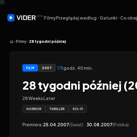
Filmy
Przeglądaj według
Gatunki
Co obej
Filmy
28 tygodni później
1 godz. 40 min.
FILM
2007
28 tygodni później (
28 Weeks Later
HORROR
THRILLER
SCI-FI
Premiera:
25.04.2007
(Świat)
30.08.2007
(Polska)