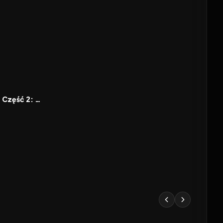
7.1
28 lat później - Część 2: Świątynia kości
2026
2026