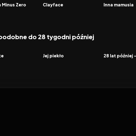
FILM
FILM
a Minus Zero
Clayface
Inna mamusia
 podobne do 28 tygodni później
6.6
2026
5.4
2026
FILM
FILM
te
Jej piekło