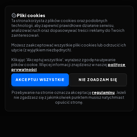
Pliki cookies
Ta strona korzysta z plików cookies oraz podobnych 
technologii, aby zapewnić prawidłowe działanie serwisu, 
analizować ruch oraz dopasowywać treści i reklamy do Twoich 
zainteresowań.
Możesz zaakceptować wszystkie pliki cookies lub odrzucić ich 
użycie (z wyjątkiem niezbędnych).
Klikając 'Akceptuj wszystkie', wyrażasz zgodę na używanie 
plików cookie. Więcej informacji znajdziesz w naszej 
polityce 
prywatności
.
AKCEPTUJ WSZYSTKIE
NIE ZGADZAM SIĘ
Przebywanie na stronie oznacza akceptację 
regulaminu
. Jeżeli 
nie zgadzasz się z jakimkolwiek punktem musisz natychmiast 
opuścić stronę.