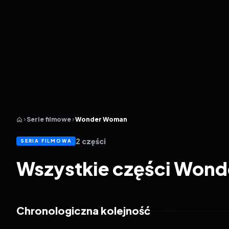
Serie filmowe
Wonder Woman
2
części
SERIA FILMOWA
Wszystkie części Won
Chronologiczna kolejność
2017
7.2
2020
6.4