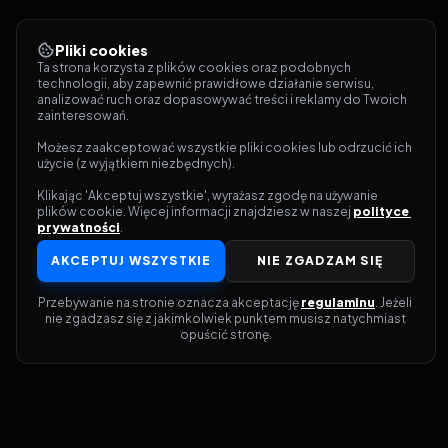
Pliki cookies
Ta strona korzysta z plików cookies oraz podobnych 
technologii, aby zapewnić prawidłowe działanie serwisu, 
analizować ruch oraz dopasowywać treści i reklamy do Twoich 
zainteresowań.
Możesz zaakceptować wszystkie pliki cookies lub odrzucić ich 
użycie (z wyjątkiem niezbędnych).
Klikając 'Akceptuj wszystkie', wyrażasz zgodę na używanie 
plików cookie. Więcej informacji znajdziesz w naszej 
polityce 
prywatności
.
AKCEPTUJ WSZYSTKIE
NIE ZGADZAM SIĘ
Przebywanie na stronie oznacza akceptację 
regulaminu
. Jeżeli 
nie zgadzasz się z jakimkolwiek punktem musisz natychmiast 
opuścić stronę.