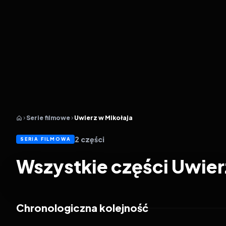
Serie filmowe
Uwierz w Mikołaja
2
części
SERIA FILMOWA
Wszystkie części Uwier
Chronologiczna kolejność
2023
5.2
2025
5.0