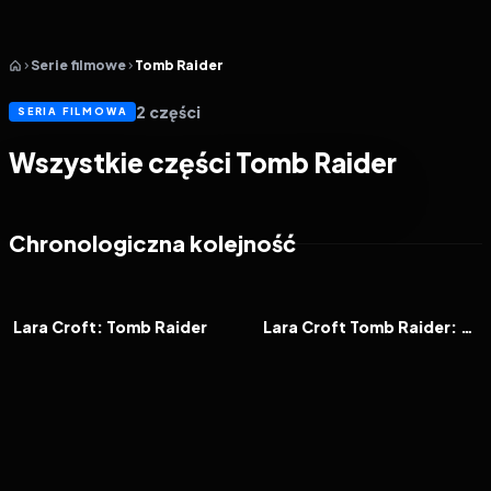
Serie filmowe
Tomb Raider
2
części
SERIA FILMOWA
Wszystkie części Tomb Raider
Chronologiczna kolejność
2001
5.9
2003
5.8
FILM
FILM
Lara Croft: Tomb Raider
Lara Croft Tomb Raider: Kolebka życia