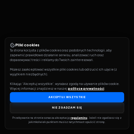
Pliki cookies
Ta strona korzysta z plików cookies oraz podobnych technologii, aby 
zapewnić prawidłowe działanie serwisu, analizować ruch oraz 
dopasowywać treści i reklamy do Twoich zainteresowań.
Możesz zaakceptować wszystkie pliki cookies lub odrzucić ich użycie (z 
wyjątkiem niezbędnych).
Klikając 'Akceptuj wszystkie', wyrażasz zgodę na używanie plików cookie. 
Więcej informacji znajdziesz w naszej 
polityce prywatności
.
AKCEPTUJ WSZYSTKIE
NIE ZGADZAM SIĘ
Przebywanie na stronie oznacza akceptację 
regulaminu
. Jeżeli nie zgadzasz się z 
jakimkolwiek punktem musisz natychmiast opuścić stronę.