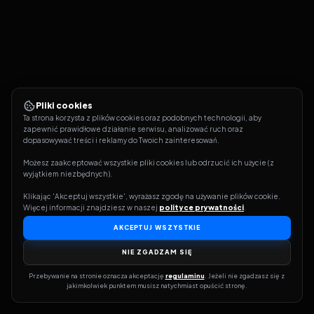
Pliki cookies
Ta strona korzysta z plików cookies oraz podobnych technologii, aby 
zapewnić prawidłowe działanie serwisu, analizować ruch oraz 
dopasowywać treści i reklamy do Twoich zainteresowań.
Możesz zaakceptować wszystkie pliki cookies lub odrzucić ich użycie (z 
wyjątkiem niezbędnych).
Klikając 'Akceptuj wszystkie', wyrażasz zgodę na używanie plików cookie. 
Więcej informacji znajdziesz w naszej 
polityce prywatności
.
AKCEPTUJ WSZYSTKIE
NIE ZGADZAM SIĘ
Przebywanie na stronie oznacza akceptację 
regulaminu
. Jeżeli nie zgadzasz się z 
jakimkolwiek punktem musisz natychmiast opuścić stronę.