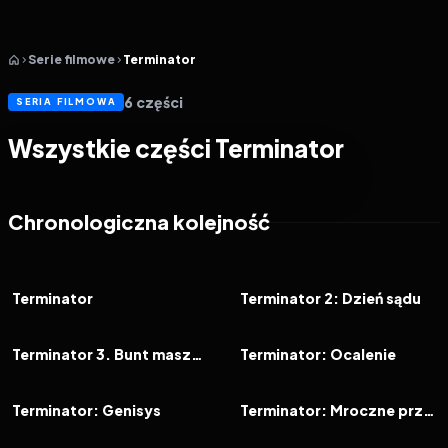
Serie filmowe
Terminator
6
części
SERIA FILMOWA
Wszystkie części Terminator
Chronologiczna kolejność
1984
7.7
1991
8.2
FILM
FILM
Terminator
Terminator 2: Dzień sądu
2003
6.2
2009
6.1
FILM
FILM
Terminator 3. Bunt maszyn
Terminator: Ocalenie
2015
6.0
2019
6.4
FILM
FILM
Terminator: Genisys
Terminator: Mroczne przeznaczenie