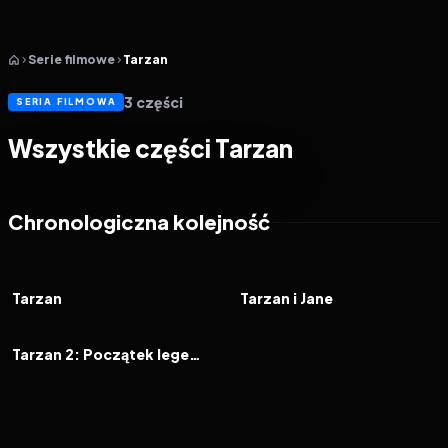
Serie filmowe
Tarzan
3
części
SERIA FILMOWA
Wszystkie części Tarzan
Chronologiczna kolejność
1999
7.4
2002
6.0
FILM
FILM
Tarzan
Tarzan i Jane
2005
6.1
FILM
Tarzan 2: Początek legendy