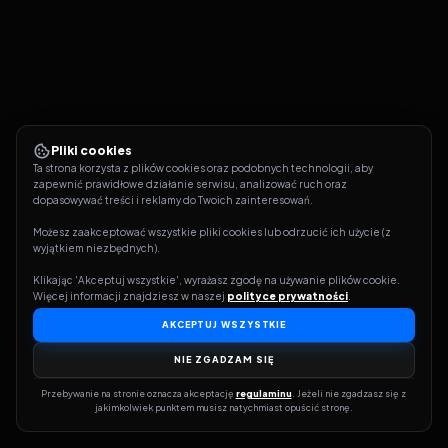
Pliki cookies
Ta strona korzysta z plików cookies oraz podobnych technologii, aby 
zapewnić prawidłowe działanie serwisu, analizować ruch oraz 
dopasowywać treści i reklamy do Twoich zainteresowań.
Możesz zaakceptować wszystkie pliki cookies lub odrzucić ich użycie (z 
wyjątkiem niezbędnych).
Klikając 'Akceptuj wszystkie', wyrażasz zgodę na używanie plików cookie. 
Więcej informacji znajdziesz w naszej 
polityce prywatności
.
AKCEPTUJ WSZYSTKIE
NIE ZGADZAM SIĘ
Przebywanie na stronie oznacza akceptację 
regulaminu
. Jeżeli nie zgadzasz się z 
jakimkolwiek punktem musisz natychmiast opuścić stronę.