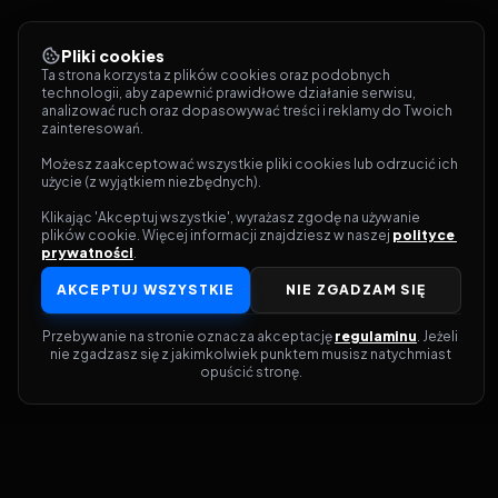
Pliki cookies
Ta strona korzysta z plików cookies oraz podobnych 
technologii, aby zapewnić prawidłowe działanie serwisu, 
analizować ruch oraz dopasowywać treści i reklamy do Twoich 
zainteresowań.
Możesz zaakceptować wszystkie pliki cookies lub odrzucić ich 
użycie (z wyjątkiem niezbędnych).
Klikając 'Akceptuj wszystkie', wyrażasz zgodę na używanie 
plików cookie. Więcej informacji znajdziesz w naszej 
polityce 
prywatności
.
AKCEPTUJ WSZYSTKIE
NIE ZGADZAM SIĘ
Przebywanie na stronie oznacza akceptację 
regulaminu
. Jeżeli 
nie zgadzasz się z jakimkolwiek punktem musisz natychmiast 
opuścić stronę.