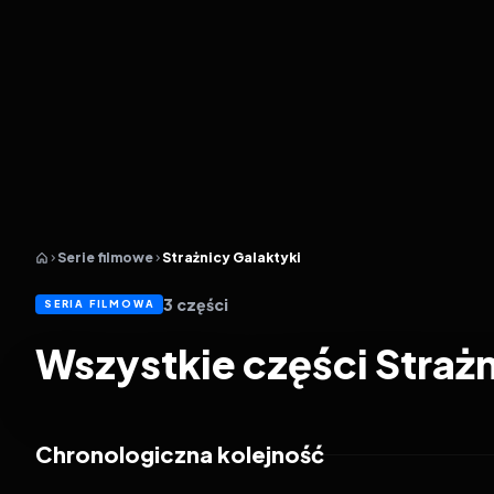
Serie filmowe
Strażnicy Galaktyki
3
części
SERIA FILMOWA
Wszystkie części Strażn
Chronologiczna kolejność
2014
7.9
2017
7.6