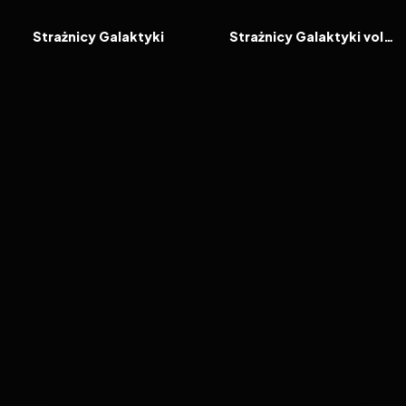
FILM
FILM
Strażnicy Galaktyki
Strażnicy Galaktyki vol. 2