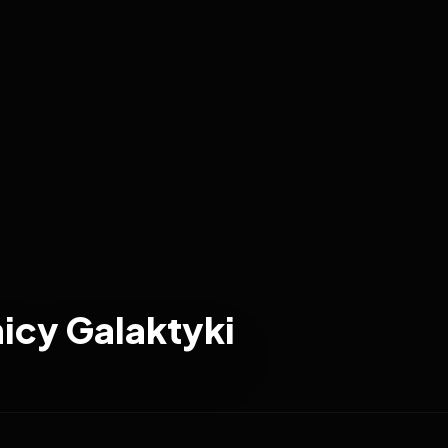
icy Galaktyki
2023
7.9