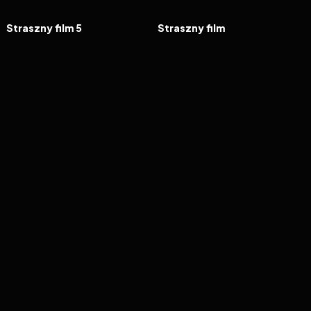
FILM
FILM
Straszny film 5
Straszny film