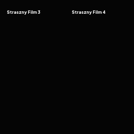
FILM
FILM
Straszny Film 3
Straszny Film 4