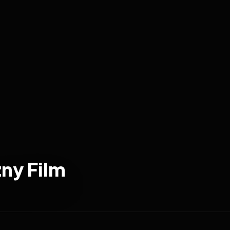
zny Film
2003
6.0
2006
5.5