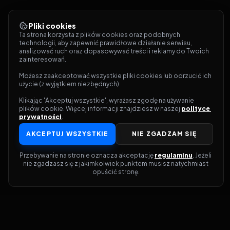
Pliki cookies
Ta strona korzysta z plików cookies oraz podobnych 
technologii, aby zapewnić prawidłowe działanie serwisu, 
analizować ruch oraz dopasowywać treści i reklamy do Twoich 
zainteresowań.
Możesz zaakceptować wszystkie pliki cookies lub odrzucić ich 
użycie (z wyjątkiem niezbędnych).
Klikając 'Akceptuj wszystkie', wyrażasz zgodę na używanie 
plików cookie. Więcej informacji znajdziesz w naszej 
polityce 
prywatności
.
AKCEPTUJ WSZYSTKIE
NIE ZGADZAM SIĘ
Przebywanie na stronie oznacza akceptację 
regulaminu
. Jeżeli 
nie zgadzasz się z jakimkolwiek punktem musisz natychmiast 
opuścić stronę.