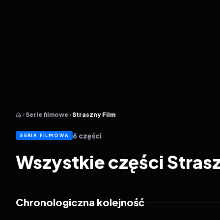
Serie filmowe
Straszny Film
6
części
SERIA FILMOWA
Wszystkie części Stras
Chronologiczna kolejność
2000
6.4
2001
5.8