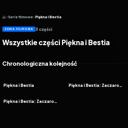
Serie filmowe
Piękna i Bestia
3
części
SERIA FILMOWA
Wszystkie części Piękna i Bestia
Chronologiczna kolejność
1991
7.7
1997
6.2
FILM
FILM
Piękna i Bestia
Piękna i Bestia: Zaczarowane święta
1998
6.2
FILM
Piękna i Bestia: Zaczarowany świat Belli