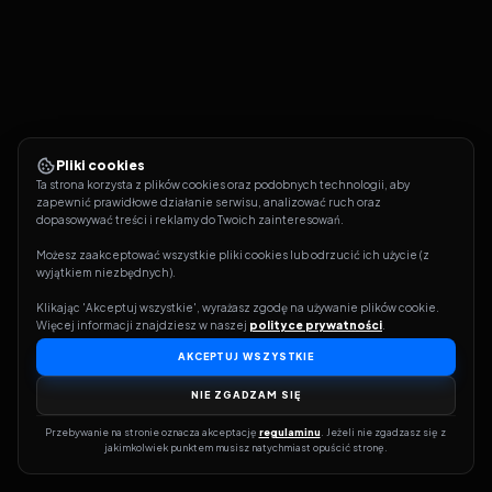
Pliki cookies
Ta strona korzysta z plików cookies oraz podobnych technologii, aby 
zapewnić prawidłowe działanie serwisu, analizować ruch oraz 
dopasowywać treści i reklamy do Twoich zainteresowań.
Możesz zaakceptować wszystkie pliki cookies lub odrzucić ich użycie (z 
wyjątkiem niezbędnych).
Klikając 'Akceptuj wszystkie', wyrażasz zgodę na używanie plików cookie. 
Więcej informacji znajdziesz w naszej 
polityce prywatności
.
AKCEPTUJ WSZYSTKIE
NIE ZGADZAM SIĘ
Przebywanie na stronie oznacza akceptację 
regulaminu
. Jeżeli nie zgadzasz się z 
jakimkolwiek punktem musisz natychmiast opuścić stronę.