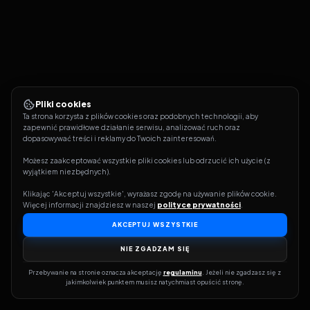
Pliki cookies
Ta strona korzysta z plików cookies oraz podobnych technologii, aby 
zapewnić prawidłowe działanie serwisu, analizować ruch oraz 
dopasowywać treści i reklamy do Twoich zainteresowań.
Możesz zaakceptować wszystkie pliki cookies lub odrzucić ich użycie (z 
wyjątkiem niezbędnych).
Klikając 'Akceptuj wszystkie', wyrażasz zgodę na używanie plików cookie. 
Więcej informacji znajdziesz w naszej 
polityce prywatności
.
AKCEPTUJ WSZYSTKIE
NIE ZGADZAM SIĘ
Przebywanie na stronie oznacza akceptację 
regulaminu
. Jeżeli nie zgadzasz się z 
jakimkolwiek punktem musisz natychmiast opuścić stronę.