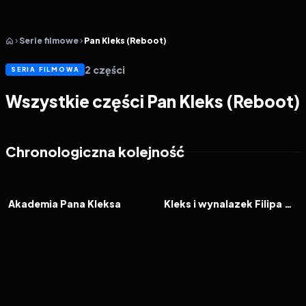
Serie filmowe
Pan Kleks (Reboot)
2
części
SERIA FILMOWA
Wszystkie części Pan Kleks (Reboot)
Chronologiczna kolejność
2024
6.0
2025
5.6
FILM
FILM
Akademia Pana Kleksa
Kleks i wynalazek Filipa Golarza