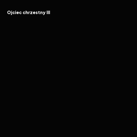
FILM
Ojciec chrzestny III