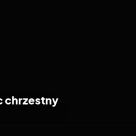
c chrzestny
1990
7.4