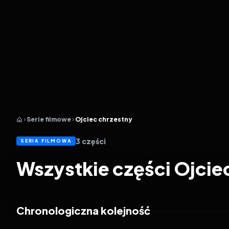
Serie filmowe
Ojciec chrzestny
3
części
SERIA FILMOWA
Wszystkie części Ojcie
Chronologiczna kolejność
1972
8.7
1974
8.6