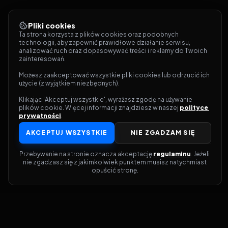
Pliki cookies
Ta strona korzysta z plików cookies oraz podobnych 
technologii, aby zapewnić prawidłowe działanie serwisu, 
analizować ruch oraz dopasowywać treści i reklamy do Twoich 
zainteresowań.
Możesz zaakceptować wszystkie pliki cookies lub odrzucić ich 
użycie (z wyjątkiem niezbędnych).
Klikając 'Akceptuj wszystkie', wyrażasz zgodę na używanie 
plików cookie. Więcej informacji znajdziesz w naszej 
polityce 
prywatności
.
AKCEPTUJ WSZYSTKIE
NIE ZGADZAM SIĘ
Przebywanie na stronie oznacza akceptację 
regulaminu
. Jeżeli 
nie zgadzasz się z jakimkolwiek punktem musisz natychmiast 
opuścić stronę.