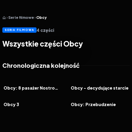
Serie filmowe
Obcy
4
części
SERIA FILMOWA
Wszystkie części Obcy
Chronologiczna kolejność
1979
8.2
1986
8.0
FILM
FILM
Obcy: 8 pasażer Nostromo
Obcy - decydujące starcie
1992
6.4
1997
6.2
FILM
FILM
Obcy 3
Obcy: Przebudzenie