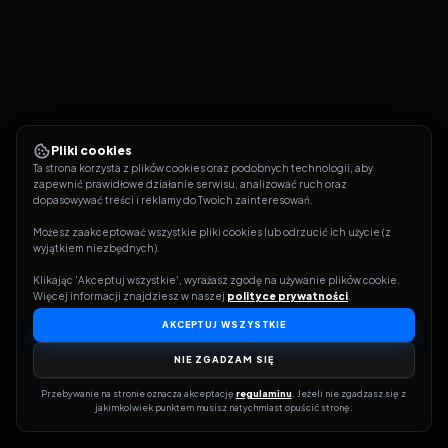
Pliki cookies
Ta strona korzysta z plików cookies oraz podobnych technologii, aby 
zapewnić prawidłowe działanie serwisu, analizować ruch oraz 
dopasowywać treści i reklamy do Twoich zainteresowań.
Możesz zaakceptować wszystkie pliki cookies lub odrzucić ich użycie (z 
wyjątkiem niezbędnych).
Klikając 'Akceptuj wszystkie', wyrażasz zgodę na używanie plików cookie. 
Więcej informacji znajdziesz w naszej 
polityce prywatności
.
AKCEPTUJ WSZYSTKIE
NIE ZGADZAM SIĘ
Przebywanie na stronie oznacza akceptację 
regulaminu
. Jeżeli nie zgadzasz się z 
jakimkolwiek punktem musisz natychmiast opuścić stronę.