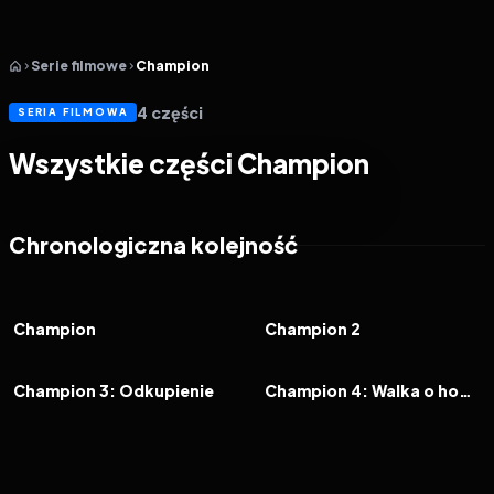
Serie filmowe
Champion
4
części
SERIA FILMOWA
Wszystkie części Champion
Chronologiczna kolejność
2002
6.5
2006
7.4
FILM
FILM
Champion
Champion 2
2010
7.6
2016
7.2
FILM
FILM
Champion 3: Odkupienie
Champion 4: Walka o honor