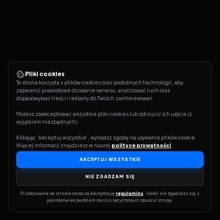
Pliki cookies
Ta strona korzysta z plików cookies oraz podobnych technologii, aby 
zapewnić prawidłowe działanie serwisu, analizować ruch oraz 
dopasowywać treści i reklamy do Twoich zainteresowań.
Możesz zaakceptować wszystkie pliki cookies lub odrzucić ich użycie (z 
wyjątkiem niezbędnych).
Klikając 'Akceptuj wszystkie', wyrażasz zgodę na używanie plików cookie. 
Więcej informacji znajdziesz w naszej 
polityce prywatności
.
AKCEPTUJ WSZYSTKIE
NIE ZGADZAM SIĘ
Przebywanie na stronie oznacza akceptację 
regulaminu
. Jeżeli nie zgadzasz się z 
jakimkolwiek punktem musisz natychmiast opuścić stronę.