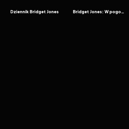
FILM
FILM
Dziennik Bridget Jones
Bridget Jones: W pogoni za rozumem