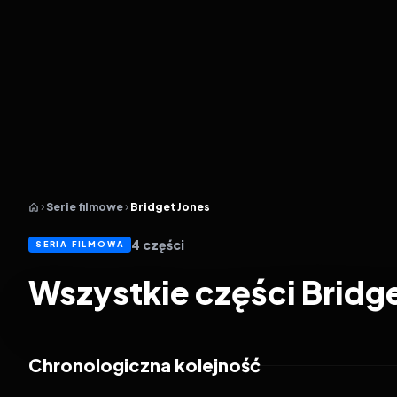
Serie filmowe
Bridget Jones
4
części
SERIA FILMOWA
Wszystkie części Bridg
Chronologiczna kolejność
2001
6.7
2004
6.2