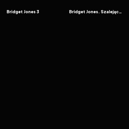
FILM
FILM
Bridget Jones 3
Bridget Jones. Szalejąc za facetem