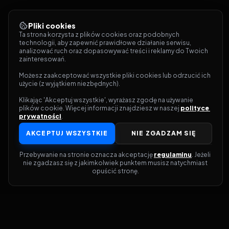
Pliki cookies
Ta strona korzysta z plików cookies oraz podobnych 
technologii, aby zapewnić prawidłowe działanie serwisu, 
analizować ruch oraz dopasowywać treści i reklamy do Twoich 
zainteresowań.
Możesz zaakceptować wszystkie pliki cookies lub odrzucić ich 
użycie (z wyjątkiem niezbędnych).
Klikając 'Akceptuj wszystkie', wyrażasz zgodę na używanie 
plików cookie. Więcej informacji znajdziesz w naszej 
polityce 
prywatności
.
AKCEPTUJ WSZYSTKIE
NIE ZGADZAM SIĘ
Przebywanie na stronie oznacza akceptację 
regulaminu
. Jeżeli 
nie zgadzasz się z jakimkolwiek punktem musisz natychmiast 
opuścić stronę.