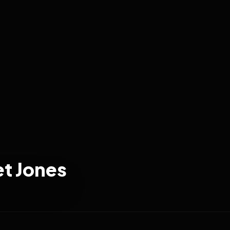
et Jones
2016
6.4
2025
6.4