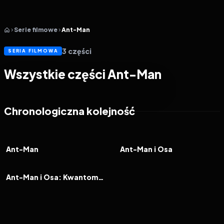
Serie filmowe
Ant-Man
3
części
SERIA FILMOWA
Wszystkie części Ant-Man
Chronologiczna kolejność
2015
7.1
2018
6.9
FILM
FILM
Ant-Man
Ant-Man i Osa
2023
6.2
FILM
Ant-Man i Osa: Kwantomania