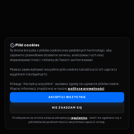
Pliki cookies
Ta strona korzysta z plików cookies oraz podobnych technologii, aby 
zapewnić prawidłowe działanie serwisu, analizować ruch oraz 
dopasowywać treści i reklamy do Twoich zainteresowań.
Możesz zaakceptować wszystkie pliki cookies lub odrzucić ich użycie (z 
wyjątkiem niezbędnych).
Klikając 'Akceptuj wszystkie', wyrażasz zgodę na używanie plików cookie. 
Więcej informacji znajdziesz w naszej 
polityce prywatności
.
AKCEPTUJ WSZYSTKIE
NIE ZGADZAM SIĘ
Przebywanie na stronie oznacza akceptację 
regulaminu
. Jeżeli nie zgadzasz się z 
jakimkolwiek punktem musisz natychmiast opuścić stronę.