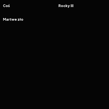
FILM
FILM
Coś
Rocky III
1982
7.3
FILM
Martwe zło