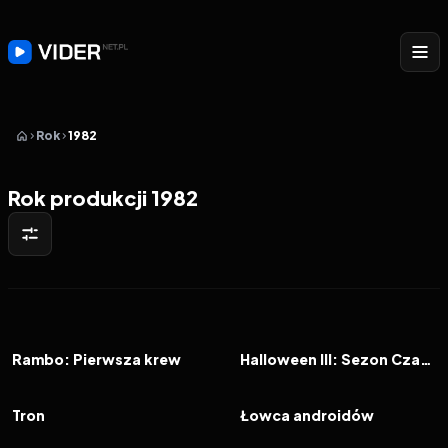
Rok
1982
Rok produkcji 1982
1982
7.5
1982
5.2
FILM
FILM
Rambo: Pierwsza krew
Halloween III: Sezon Czarownic
1982
6.6
1982
7.9
FILM
FILM
Tron
Łowca androidów
1982
8.1
1982
6.9