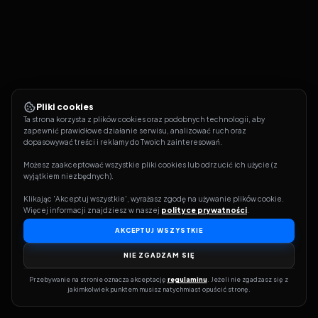
Pliki cookies
Ta strona korzysta z plików cookies oraz podobnych technologii, aby 
zapewnić prawidłowe działanie serwisu, analizować ruch oraz 
dopasowywać treści i reklamy do Twoich zainteresowań.
Możesz zaakceptować wszystkie pliki cookies lub odrzucić ich użycie (z 
wyjątkiem niezbędnych).
Klikając 'Akceptuj wszystkie', wyrażasz zgodę na używanie plików cookie. 
Więcej informacji znajdziesz w naszej 
polityce prywatności
.
AKCEPTUJ WSZYSTKIE
NIE ZGADZAM SIĘ
Przebywanie na stronie oznacza akceptację 
regulaminu
. Jeżeli nie zgadzasz się z 
jakimkolwiek punktem musisz natychmiast opuścić stronę.