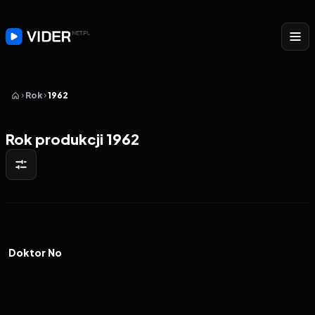
Rok
1962
Rok produkcji 1962
1962
7.0
FILM
Doktor No