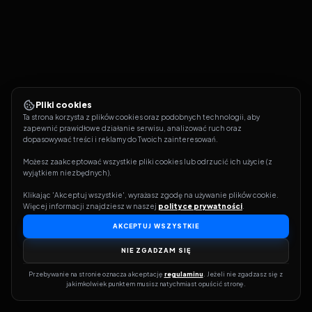
Pliki cookies
Ta strona korzysta z plików cookies oraz podobnych technologii, aby 
zapewnić prawidłowe działanie serwisu, analizować ruch oraz 
dopasowywać treści i reklamy do Twoich zainteresowań.
Możesz zaakceptować wszystkie pliki cookies lub odrzucić ich użycie (z 
wyjątkiem niezbędnych).
Klikając 'Akceptuj wszystkie', wyrażasz zgodę na używanie plików cookie. 
Więcej informacji znajdziesz w naszej 
polityce prywatności
.
AKCEPTUJ WSZYSTKIE
NIE ZGADZAM SIĘ
Przebywanie na stronie oznacza akceptację 
regulaminu
. Jeżeli nie zgadzasz się z 
jakimkolwiek punktem musisz natychmiast opuścić stronę.