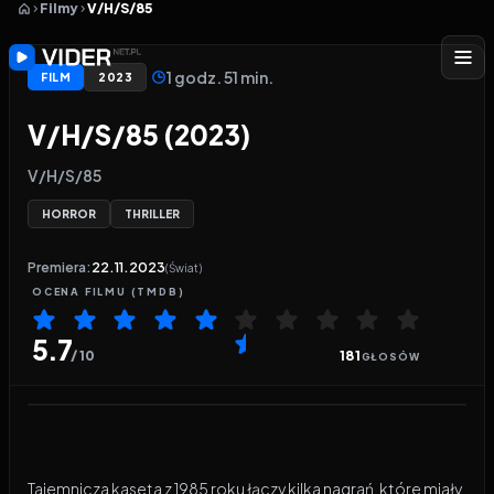
Filmy
V/H/S/85
1 godz. 51 min.
FILM
2023
V/H/S/85 (2023)
V/H/S/85
HORROR
THRILLER
Premiera:
22.11.2023
(Świat)
OCENA
FILMU
(TMDB)
5.7
/ 10
181
GŁOSÓW
Odtwarzacz wideo:
V/H/S/85
Tajemnicza kaseta z 1985 roku łączy kilka nagrań, które miały