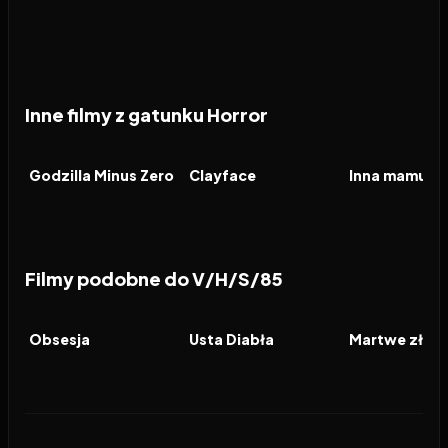
Inne filmy z gatunku Horror
2026
2026
2026
FILM
FILM
FILM
Godzilla Minus Zero
Clayface
Inna mamusia
Filmy podobne do V/H/S/85
2026
8.2
2026
6.5
2026
FILM
FILM
FILM
Obsesja
Usta Diabła
Martwe zło: 