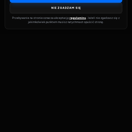
NIE ZGADZAM SIĘ
Przebywanie na stronie oznacza akceptację 
regulaminu
. Jeżeli nie zgadzasz się z 
jakimkolwiek punktem musisz natychmiast opuścić stronę.
Dołącz do grona prawdziwych kinomanów! Vider to Twoja brama
do świata filmów i seriali online. Dzięki wyszukiwarce do której
możesz otrzymać dostęp poprzez naszą stronę zawsze będziesz
wiedział, gdzie znaleźć najnowsze produkcje i gdzie obejrzeć cały
film lub serial online.
Nie trać czasu na przeszukiwanie stron takich jak Zalukaj, Filman,
eKino czy CDA. Z Viderem i wyszukiwarką szybko sprawdzisz
dostępność filmów na najlepszych serwisach VOD, takich jak
Netflix, HBO Max, Disney+ czy Amazon Prime Video. Nasza baza