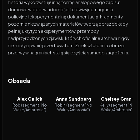
historia wykorzystuje inną formę analogowego zapisu:
domowe wideo, wiadomości telewizyjne, nagrania
policyjne i eksperymentalną dokumentację. Fragmenty
pozornie niezwiązanych materiałów tworzą obraz dekady
pełnej ukrytych eksperymentów, przemocy i
nadprzyrodzonych zjawisk, których oficjalne archiwa nigdy
nie miały ujawnić przed światem. Zniekształcenia obrazu i
przerwy w nagraniach stają się częścią samego zagrożenia.
Obsada
Alex Galick
Anna Sundberg
Chelsey Grant
Rob (segment "No
Robin (segment "No
Kelly (segment "No
Wake/Ambrosia")
Wake/Ambrosia")
Wake/Ambrosia")