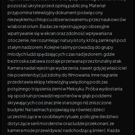
pozostać ukryte przed opinią publiczną. Materiał
przypomina telewizyjny dokument poświęcony
niezwykłemu chłopcu obserwowanemu przez naukowców
w laboratorium. Badacze rejestrują jego obsesyjne
wpatrywanie się w ekran oraz zdolność wpływania na
otoczenie, nie rozumiejąc natury istoty, którą zamknęli pod
stałym nadzorem. Kolejne taśmy prowadzą do grupy
młodych ludzi spędzających czas nad jeziorem, gdzie
beztroska zabawa zostaje przerwana przez brutalny atak.
Kamera nadal rejestruje wydarzenia, nawet gdy jej właściciel
nie powinien być już zdolny do filmowania. Inne nagranie
przedstawia ekipę telewizyjną uwięzioną podczas
potężnego trzęsienia ziemi w Meksyku. Próba wydostania
się spod ruin prowadzi reporterów w głąb podziemi
skrywających coś znacznie starszego niż zniszczone
budynki. Na taśmach pojawiają się również dzieci
uczestniczące w osobliwym rytuale, policyjne śledztwo
dotyczące serii morderstw oraz ludzie przekonani, że
kamera może przewidywać nadchodzącą śmierć. Każda