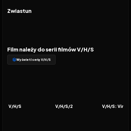
Zwiastun
Film należy do serii filmów V/H/S
Wyświetl serię V/H/S
2012
6.1
2013
6.2
2014
FILM
FILM
FILM
V/H/S
V/H/S/2
V/H/S: Viral