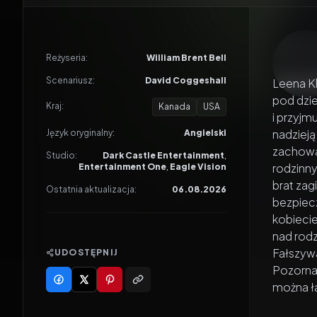
Odtwar
Reżyseria:
William Brent Bell
Scenariusz:
David Coggeshall
Leena K
pod dzie
Kraj:
Kanada
USA
i przyjm
nadzieją
Język oryginalny:
Angielski
zachowan
Studio:
Dark Castle Entertainment
,
rodzinn
Entertainment One
,
Eagle Vision
brat zag
Ostatnia aktualizacja:
06.08.2026
bezpiecz
kobiecie
nad rodz
Fałszywa
UDOSTĘPNIJ
Pozorna 
można ł