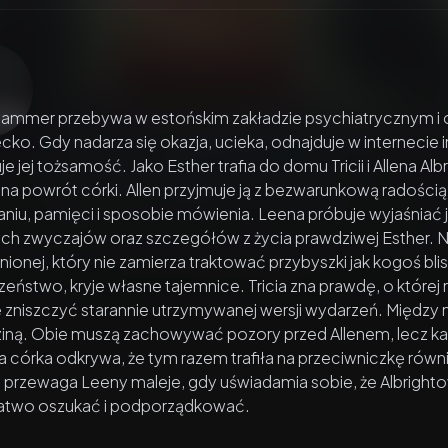
zacz wideo:
Sierota. Narodziny zła
lammer przebywa w estońskim zakładzie psychiatrycznym i o
cko. Gdy nadarza się okazja, ucieka, odnajduje w internecie
uje jej tożsamość. Jako Esther trafia do domu Tricii i Allena Al
 na powrót córki. Allen przyjmuje ją z bezwarunkową radością
iu, pamięci i sposobie mówienia. Leena próbuje wyjaśniać 
ych zwyczajów oraz szczegółów z życia prawdziwej Esther. 
inionej, który nie zamierza traktować przybyszki jak kogoś b
eństwo, kryje własne tajemnice. Tricia zna prawdę, o której 
 zniszczyć starannie utrzymywanej wersji wydarzeń. Między n
iną. Obie muszą zachowywać pozory przed Allenem, lecz każ
 córka odkrywa, że tym razem trafiła na przeciwniczkę równ
przewaga Leeny maleje, gdy uświadamia sobie, że Albrightow
atwo oszukać i podporządkować.