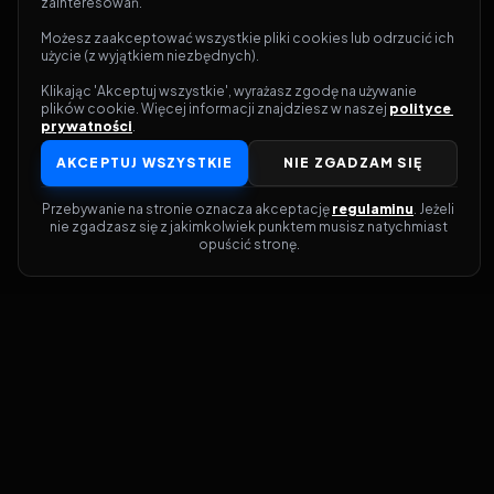
zainteresowań.
Możesz zaakceptować wszystkie pliki cookies lub odrzucić ich 
użycie (z wyjątkiem niezbędnych).
Klikając 'Akceptuj wszystkie', wyrażasz zgodę na używanie 
plików cookie. Więcej informacji znajdziesz w naszej 
polityce 
prywatności
.
AKCEPTUJ WSZYSTKIE
NIE ZGADZAM SIĘ
Przebywanie na stronie oznacza akceptację 
regulaminu
. Jeżeli 
nie zgadzasz się z jakimkolwiek punktem musisz natychmiast 
opuścić stronę.
Dołącz do grona prawdziwych
kinomanów! Vider to Twoja brama do
świata filmów i seriali online. Dzięki