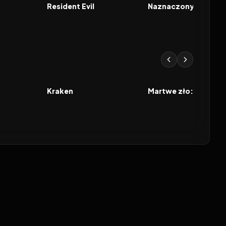
FILM
FILM
Resident Evil
6.5
2026
6.3
2026
FILM
FILM
Kraken
Martwe zło: Ogień