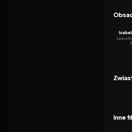
Obsa
Isabe
Leena Kl
A
Zwias
Inne f
2026