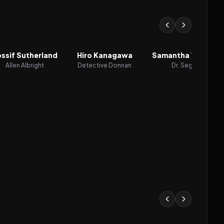
ssif Sutherland
Hiro Kanagawa
Samantha Walkes
Allen Albright
Detective Donnan
Dr. Segar
2026
2026