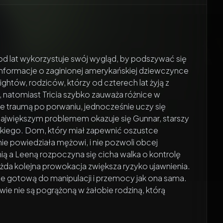
d lat wykorzystuje swój wygląd, by podszywać się
 informacje o zaginionej amerykańskiej dziewczynce
brightów, rodziców, którzy od czterech lat żyją z
, natomiast Tricia szybko zauważa różnice w
je traumą po porwaniu, jednocześnie uczy się
Największym problemem okazuje się Gunnar, starszy
liskiego. Dom, który miał zapewnić oszustce
nie powiedziała mężowi, i nie pozwoli obcej
ią a Leeną rozpoczyna się cicha walka o kontrolę
da kolejna prowokacja zwiększa ryzyko ujawnienia.
ie gotową do manipulacji i przemocy jak ona sama.
ie nie są pogrążoną w żałobie rodziną, którą