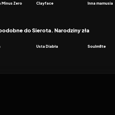
FILM
FILM
a Minus Zero
Clayface
Inna mamusia
 podobne do Sierota. Narodziny zła
8.2
2026
6.5
2026
FILM
FILM
a
Usta Diabła
Soulm8te