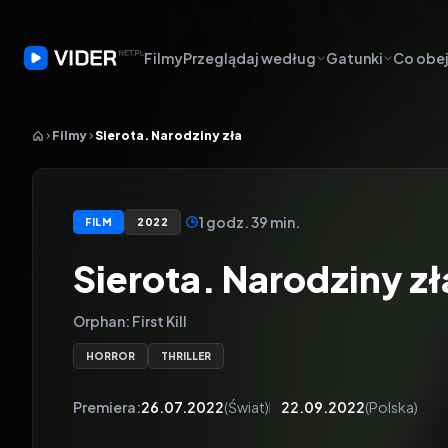
Filmy
Przeglądaj według
Gatunki
Co obej
Filmy
Sierota. Narodziny zła
1 godz. 39 min.
FILM
2022
Sierota. Narodziny zł
Orphan: First Kill
HORROR
THRILLER
Premiera:
26.07.2022
(Świat)
22.09.2022
(Polska)