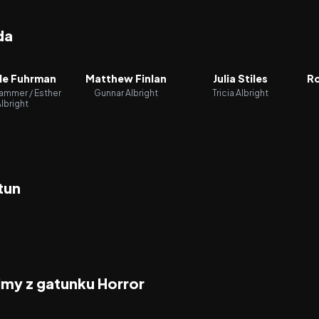
da
lle Fuhrman
Matthew Finlan
Julia Stiles
Ro
ammer / Esther
Gunnar Albright
Tricia Albright
lbright
tun
ilmy z gatunku Horror
2026
2026