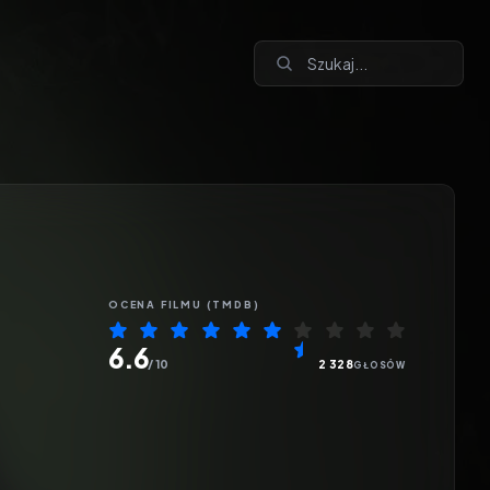
OCENA
FILMU
(TMDB)
6.6
/ 10
2 328
GŁOSÓW