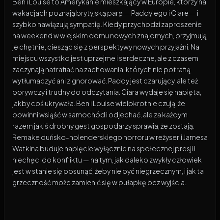
Ben i Louise to Amerykanie mieszkający w Europie, którzy na
wakacjach poznają brytyjską parę — Paddy'ego i Ciare — i
szybko nawiązują sympatię. Kiedy przychodzi zaproszenie
na weekend w wiejskim domu nowych znajomych, przyjmują
je chętnie, ciesząc się z perspektywy nowych przyjaźni. Na
miejscu wszystko jest uprzejme i serdeczne, ale z czasem
zaczynają natrafiać na zachowania, których nie potrafią
wytłumaczyć ani zignorować. Paddy jest czarujący, ale też
porywczy i trudny do odczytania. Ciara wydaje się napięta,
jakby coś ukrywała. Ben i Louise wielokrotnie czują, że
powinni wsiąść w samochód i odjechać, ale za każdym
razem jakiś drobny gest gospodarzy sprawia, że zostają.
Remake duńsko-holenderskiego horroru w reżyserii Jamesa
Watkina buduje napięcie wyłącznie na społecznej presji i
niechęci do konfliktu — na tym, jak daleko zwykły człowiek
jest w stanie się posunąć, żeby nie być niegrzecznym, i jak ta
grzeczność może zamienić się w pułapkę bez wyjścia.