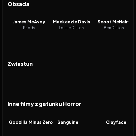
Obsada
James McAvoy
Mackenzie Davis
Scoot McNairy
Paddy
Louise Dalton
Ben Dalton
Zwiastun
Inne filmy z gatunku Horror
2026
2026
2026
FILM
FILM
FILM
Godzilla Minus Zero
Sanguine
Clayface