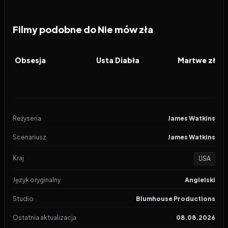
Filmy podobne do Nie mów zła
2026
8.2
2026
6.5
2026
FILM
FILM
FILM
Obsesja
Usta Diabła
Martwe zło: 
Reżyseria
James Watkins
Scenariusz
James Watkins
Kraj
USA
Język oryginalny
Angielski
Studio
Blumhouse Productions
Ostatnia aktualizacja
08.08.2026