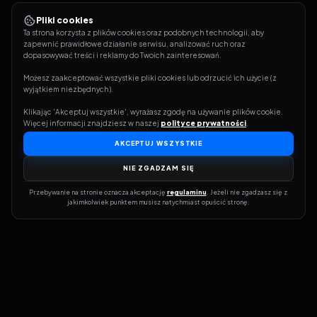
Pliki cookies
Ta strona korzysta z plików cookies oraz podobnych technologii, aby 
zapewnić prawidłowe działanie serwisu, analizować ruch oraz 
dopasowywać treści i reklamy do Twoich zainteresowań.
Możesz zaakceptować wszystkie pliki cookies lub odrzucić ich użycie (z 
wyjątkiem niezbędnych).
Klikając 'Akceptuj wszystkie', wyrażasz zgodę na używanie plików cookie. 
Więcej informacji znajdziesz w naszej 
polityce prywatności
.
AKCEPTUJ WSZYSTKIE
NIE ZGADZAM SIĘ
Przebywanie na stronie oznacza akceptację 
regulaminu
. Jeżeli nie zgadzasz się z 
jakimkolwiek punktem musisz natychmiast opuścić stronę.