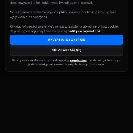
dopasowywać treści i reklamy do Twoich zainteresowań.
Możesz zaakceptować wszystkie pliki cookies lub odrzucić ich użycie (z 
wyjątkiem niezbędnych).
Klikając 'Akceptuj wszystkie', wyrażasz zgodę na używanie plików cookie. 
Więcej informacji znajdziesz w naszej 
polityce prywatności
.
AKCEPTUJ WSZYSTKIE
NIE ZGADZAM SIĘ
Przebywanie na stronie oznacza akceptację 
regulaminu
. Jeżeli nie zgadzasz się z 
jakimkolwiek punktem musisz natychmiast opuścić stronę.
Dołącz do grona prawdziwych kinomanów! Vider to Twoja brama
do świata filmów i seriali online. Dzięki wyszukiwarce do której
możesz otrzymać dostęp poprzez naszą stronę zawsze będziesz
wiedział, gdzie znaleźć najnowsze produkcje i gdzie obejrzeć cały