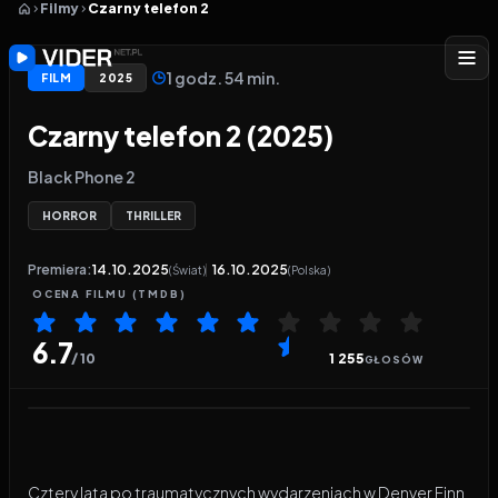
Filmy
Czarny telefon 2
1 godz. 54 min.
FILM
2025
Czarny telefon 2 (2025)
Black Phone 2
HORROR
THRILLER
Premiera:
14.10.2025
16.10.2025
(Świat)
(Polska)
OCENA
FILMU
(TMDB)
6.7
/ 10
1 255
GŁOSÓW
Odtwarzacz wideo:
Czarny telefon 2
Cztery lata po traumatycznych wydarzeniach w Denver Finn