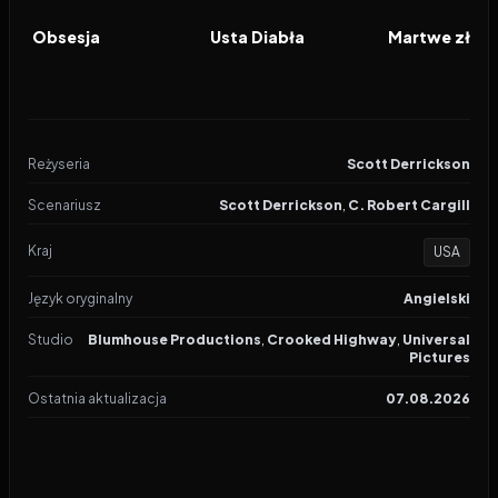
FILM
FILM
FILM
Obsesja
Usta Diabła
Martwe zło: 
Reżyseria
Scott Derrickson
Scenariusz
Scott Derrickson
,
C. Robert Cargill
Kraj
USA
Język oryginalny
Angielski
Studio
Blumhouse Productions
,
Crooked Highway
,
Universal
Pictures
Ostatnia aktualizacja
07.08.2026