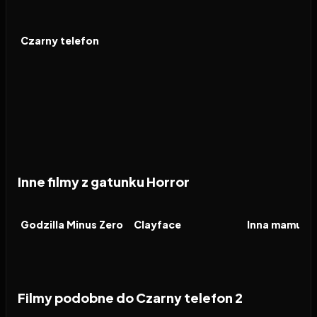
2022
7.5
FILM
Czarny telefon
Inne filmy z gatunku Horror
2026
2026
2026
FILM
FILM
FILM
Godzilla Minus Zero
Clayface
Inna mamusia
Filmy podobne do Czarny telefon 2
2026
8.2
2026
6.5
2026