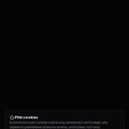
Pliki cookies
Ta strona korzysta z plików cookies oraz podobnych technologii, aby 
zapewnić prawidłowe działanie serwisu, analizować ruch oraz 