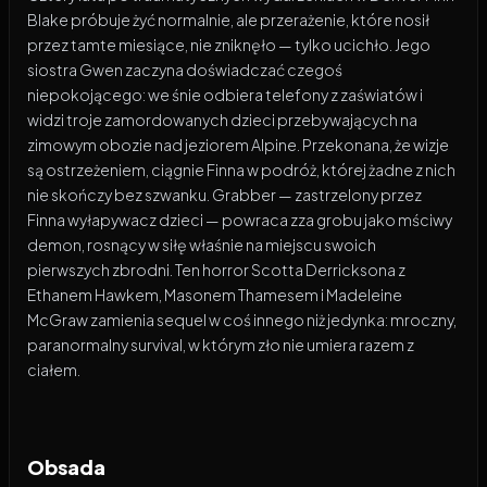
Blake próbuje żyć normalnie, ale przerażenie, które nosił
przez tamte miesiące, nie zniknęło — tylko ucichło. Jego
siostra Gwen zaczyna doświadczać czegoś
niepokojącego: we śnie odbiera telefony z zaświatów i
widzi troje zamordowanych dzieci przebywających na
zimowym obozie nad jeziorem Alpine. Przekonana, że wizje
są ostrzeżeniem, ciągnie Finna w podróż, której żadne z nich
nie skończy bez szwanku. Grabber — zastrzelony przez
Finna wyłapywacz dzieci — powraca zza grobu jako mściwy
demon, rosnący w siłę właśnie na miejscu swoich
pierwszych zbrodni. Ten horror Scotta Derricksona z
Ethanem Hawkem, Masonem Thamesem i Madeleine
McGraw zamienia sequel w coś innego niż jedynka: mroczny,
paranormalny survival, w którym zło nie umiera razem z
ciałem.
Obsada